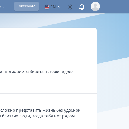
View notifications
rt
Dashboard
EN
Open user menu
” в Личном кабинете. В поле “адрес”
 сложно представить жизнь без удобной
близкие люди, когда тебя нет рядом.