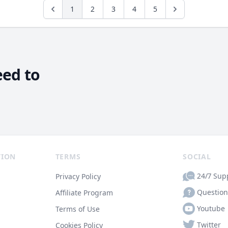
1
2
3
4
5
Previous
eed to
TION
TERMS
SOCIAL
24/7 Sup
Privacy Policy
Question
Affiliate Program
Youtube
Terms of Use
Twitter
Cookies Policy