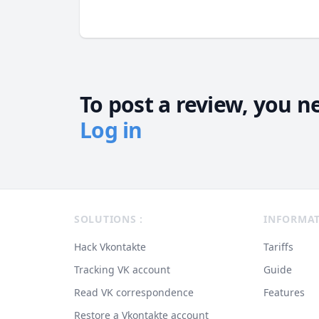
To post a review, you n
Log in
Footer
SOLUTIONS :
INFORMA
Hack Vkontakte
Tariffs
Tracking VK account
Guide
Read VK correspondence
Features
Restore a Vkontakte account