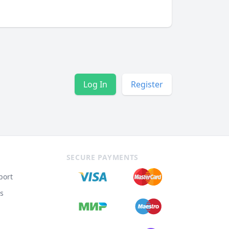
Log In
Register
SECURE PAYMENTS
port
s